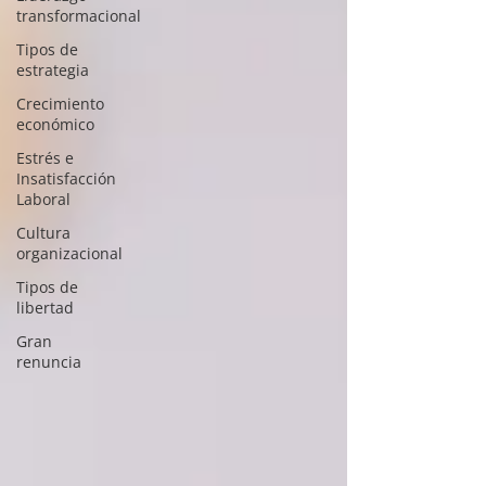
transformacional
Tipos de
estrategia
Crecimiento
económico
Estrés e
Insatisfacción
Laboral
Cultura
organizacional
Tipos de
libertad
Gran
renuncia