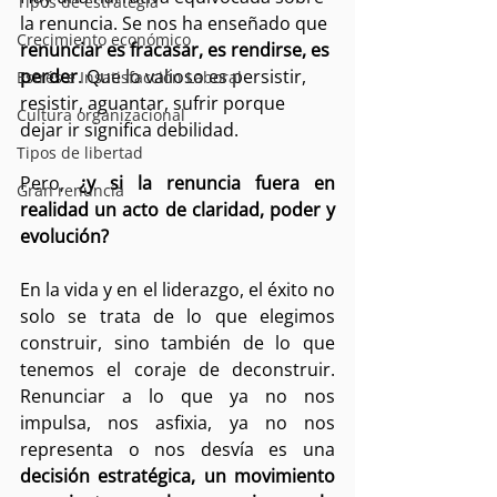
Tipos de estrategia
la renuncia. Se nos ha enseñado que 
Crecimiento económico
renunciar es fracasar, es rendirse, es 
perder
. Que lo valioso es persistir, 
Estrés e Insatisfacción Laboral
resistir, aguantar, sufrir porque 
Cultura organizacional
dejar ir significa debilidad.
Tipos de libertad
Pero, 
¿y si la renuncia fuera en 
Gran renuncia
realidad un acto de claridad, poder y 
evolución?
En la vida y en el liderazgo, el éxito no 
solo se trata de lo que elegimos 
construir, sino también de lo que 
tenemos el coraje de deconstruir. 
Renunciar a lo que ya no nos 
impulsa, nos asfixia, ya no nos 
representa o nos desvía es una 
decisión estratégica, un movimiento 