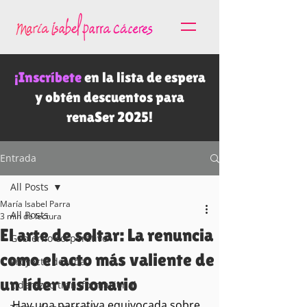
¡Inscríbete
en la lista de espera
y obtén descuentos para
renaSer 2025!
Entrada
All Posts
María Isabel Parra
All Posts
3 min de lectura
El arte de soltar: La renuncia
Gobierno corporativo
como el acto más valiente de
Proyecto de vida
un líder visionario
Liderazgo transformacional
Hay una narrativa equivocada sobre 