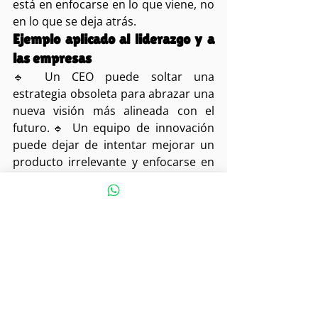
está en enfocarse en lo que viene, no 
en lo que se deja atrás.
Ejemplo aplicado al liderazgo y a 
las empresas
🔹 Un CEO puede soltar una 
estrategia obsoleta para abrazar una 
nueva visión más alineada con el 
futuro.🔹 Un equipo de innovación 
puede dejar de intentar mejorar un 
producto irrelevante y enfocarse en 
soluciones más disruptivas.🔹 Un 
líder puede renunciar al control 
absoluto y dar espacio a la 
autonomía de su equipo.
Cada una de estas decisiones genera 
crecimiento, no pérdida
.
Conclusión: Soltar para 