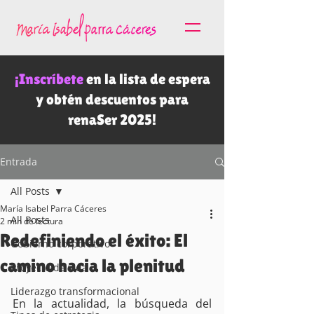
¡Inscríbete
en la lista de espera
y obtén descuentos para
renaSer 2025!
Entrada
All Posts
María Isabel Parra Cáceres
All Posts
2 min de lectura
Redefiniendo el éxito: El
Gobierno corporativo
camino hacia la plenitud
Proyecto de vida
Liderazgo transformacional
En la actualidad, la búsqueda del 