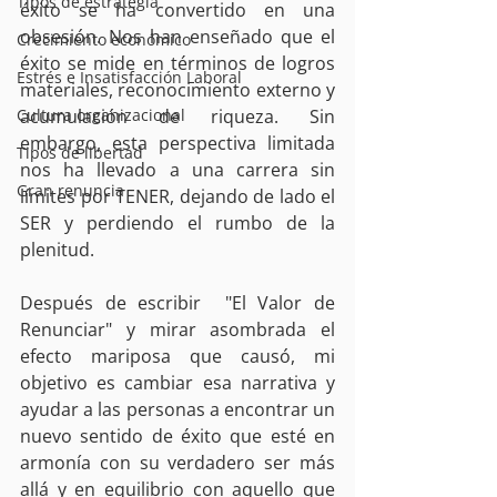
Tipos de estrategia
éxito se ha convertido en una 
obsesión. Nos han enseñado que el 
Crecimiento económico
éxito se mide en términos de logros 
Estrés e Insatisfacción Laboral
materiales, reconocimiento externo y 
Cultura organizacional
acumulación de riqueza. Sin 
embargo, esta perspectiva limitada 
Tipos de libertad
nos ha llevado a una carrera sin 
Gran renuncia
límites por TENER, dejando de lado el 
SER y perdiendo el rumbo de la 
plenitud.
Después de escribir  "El Valor de 
Renunciar" y mirar asombrada el 
efecto mariposa que causó, mi 
objetivo es cambiar esa narrativa y 
ayudar a las personas a encontrar un 
nuevo sentido de éxito que esté en 
armonía con su verdadero ser más 
allá y en equilibrio con aquello que 