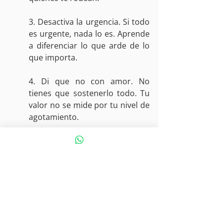
3. Desactiva la urgencia. Si todo 
es urgente, nada lo es. Aprende 
a diferenciar lo que arde de lo 
que importa.
4. Di que no con amor. No 
tienes que sostenerlo todo. Tu 
valor no se mide por tu nivel de 
agotamiento.
5. Vuelve a ti cada día. Medita, 
escribe, respira, ora. Encuentra 
tu práctica y sostente ahí. 
Volver a ti es el mejor antídoto 
contra el error
Evitar errores en el trabajo no se 