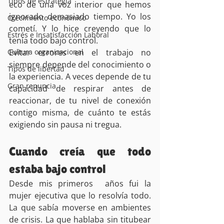
Tipos de estrategia
eco de una voz interior que hemos 
ignorado demasiado tiempo. Yo los 
Crecimiento económico
cometí. Y lo hice creyendo que lo 
Estrés e Insatisfacción Laboral
tenía todo bajo control.
Cultura organizacional
Evitar errores en el trabajo no 
siempre depende del conocimiento o 
Tipos de libertad
la experiencia. A veces depende de tu 
Gran renuncia
capacidad de respirar antes de 
reaccionar, de tu nivel de conexión 
contigo misma, de cuánto te estás 
exigiendo sin pausa ni tregua.
Cuando creía que todo 
estaba bajo control
Desde mis primeros  años fui la 
mujer ejecutiva que lo resolvía todo. 
La que sabía moverse en ambientes 
de crisis. La que hablaba sin titubear 