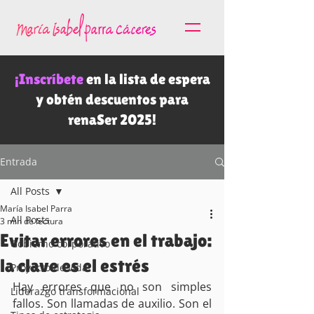
¡Inscríbete
en la lista de espera
y obtén descuentos para
renaSer 2025!
Entrada
All Posts
María Isabel Parra
All Posts
3 min de lectura
Evitar errores en el trabajo:
Gobierno corporativo
la clave es el estrés
Proyecto de vida
Hay errores que no son simples 
Liderazgo transformacional
fallos. Son llamadas de auxilio. Son el 