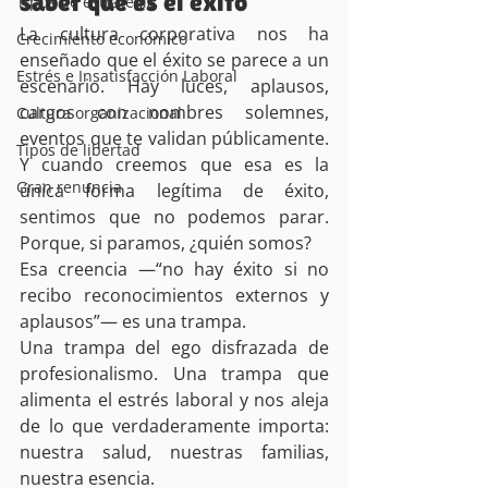
saber qué es el éxito
Tipos de estrategia
La cultura corporativa nos ha 
Crecimiento económico
enseñado que el éxito se parece a un 
Estrés e Insatisfacción Laboral
escenario. Hay luces, aplausos, 
cargos con nombres solemnes, 
Cultura organizacional
eventos que te validan públicamente. 
Tipos de libertad
Y cuando creemos que esa es la 
Gran renuncia
única forma legítima de éxito, 
sentimos que no podemos parar. 
Porque, si paramos, ¿quién somos?
Esa creencia —“no hay éxito si no 
recibo reconocimientos externos y 
aplausos”— es una trampa.
Una trampa del ego disfrazada de 
profesionalismo. Una trampa que 
alimenta el estrés laboral y nos aleja 
de lo que verdaderamente importa: 
nuestra salud, nuestras familias, 
nuestra esencia.