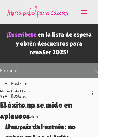
¡Inscríbete
en la lista de espera
y obtén descuentos para
renaSer 2025!
Entrada
All Posts
María Isabel Parra
All Posts
3 min de lectura
El éxito no se mide en
Gobierno corporativo
aplausos
Proyecto de vida
Una raíz del estrés: no 
Liderazgo transformacional