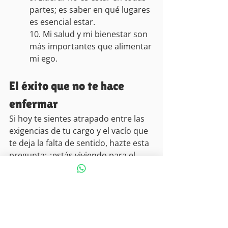
partes; es saber en qué lugares 
es esencial estar.
10. Mi salud y mi bienestar son 
más importantes que alimentar 
mi ego.
El éxito que no te hace 
enfermar
Si hoy te sientes atrapado entre las 
exigencias de tu cargo y el vacío que 
te deja la falta de sentido, hazte esta 
pregunta: ¿estás viviendo para el 
éxito que te enseñaron o para el que 
tú quieres construir?
La verdadera respuesta a “qué es el 
éxito” no está en lo que logras. Está 
en tu capacidad de amar sin prisa y 